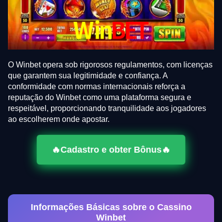
O Winbet opera sob rigorosos regulamentos, com licenças
que garantem sua legitimidade e confiança. A
conformidade com normas internacionais reforça a
reputação do Winbet como uma plataforma segura e
respeitável, proporcionando tranquilidade aos jogadores
ao escolherem onde apostar.
🔥Cadastro e obter Bônus🔥
Informações Básicas sobre o Cassino
Winbet