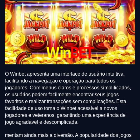
O Winbet apresenta uma interface de usuário intuitiva,
facilitando a navegação e operação para todos os
jogadores. Com menus claros e processos simplificados,
os usuários podem facilmente encontrar seus jogos
favoritos e realizar transações sem complicações. Esta
facilidade de uso torna o Winbet acessível a novos
jogadores e veteranos, garantindo uma experiência de
jogo agradável e descomplicada.
mentam ainda mais a diversão. A popularidade dos jogos