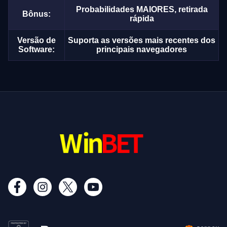
Probabilidades MAIORES, retirada
Bônus:
rápida
Versão de
Suporta as versões mais recentes dos
Software:
principais navegadores