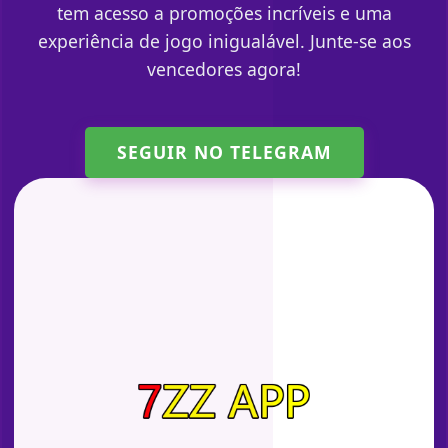
tem acesso a promoções incríveis e uma
experiência de jogo inigualável. Junte-se aos
vencedores agora!
SEGUIR NO TELEGRAM