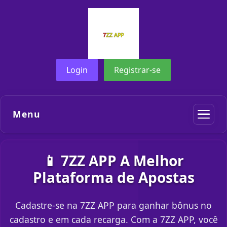
Login
Registrar-se
Menu
📱 7ZZ APP A Melhor
Plataforma de Apostas
Cadastre-se na 7ZZ APP para ganhar bônus no
cadastro e em cada recarga. Com a 7ZZ APP, você