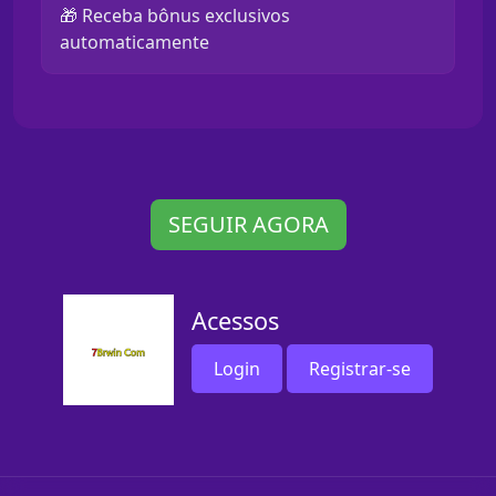
🎁 Receba bônus exclusivos
automaticamente
SEGUIR AGORA
Acessos
Login
Registrar-se