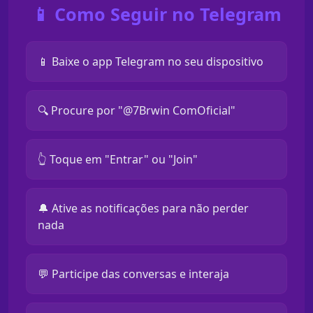
📱 Como Seguir no Telegram
📱 Baixe o app Telegram no seu dispositivo
🔍 Procure por "@7Brwin ComOficial"
👆 Toque em "Entrar" ou "Join"
🔔 Ative as notificações para não perder
nada
💬 Participe das conversas e interaja