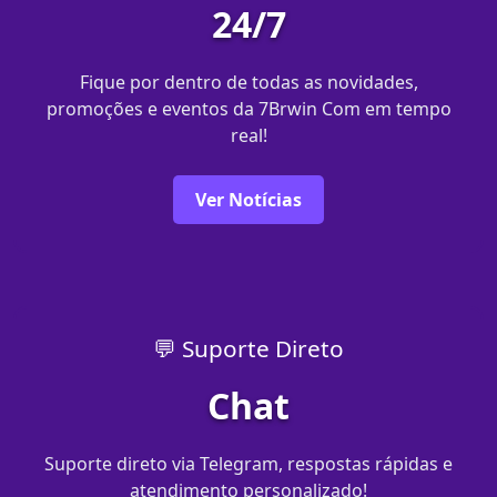
24/7
Fique por dentro de todas as novidades,
promoções e eventos da 7Brwin Com em tempo
real!
Ver Notícias
💬 Suporte Direto
Chat
Suporte direto via Telegram, respostas rápidas e
atendimento personalizado!