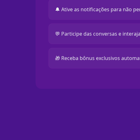
🔔 Ative as notificações para não p
💬 Participe das conversas e interaj
🎁 Receba bônus exclusivos autom