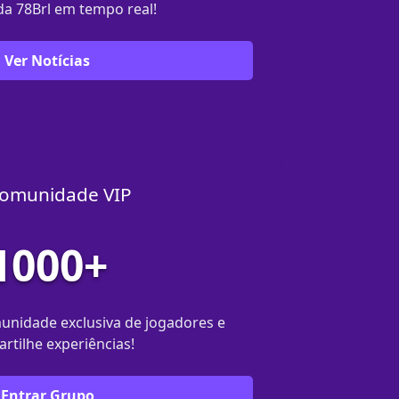
da 78Brl em tempo real!
Ver Notícias
Comunidade VIP
1000+
unidade exclusiva de jogadores e
rtilhe experiências!
Entrar Grupo