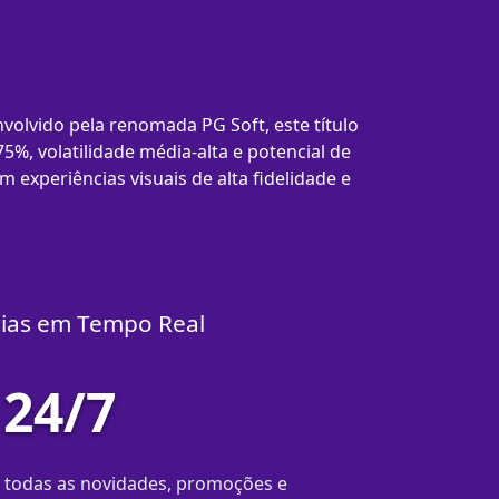
volvido pela renomada PG Soft, este título
%, volatilidade média-alta e potencial de
experiências visuais de alta fidelidade e
cias em Tempo Real
24/7
e todas as novidades, promoções e