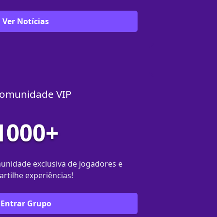
Ver Notícias
Comunidade VIP
1000+
unidade exclusiva de jogadores e
rtilhe experiências!
Entrar Grupo