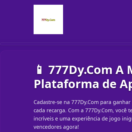
📱 777Dy.Com A 
Plataforma de A
Cadastre-se na 777Dy.Com para ganhar
cada recarga. Com a 777Dy.Com, você 
incríveis e uma experiência de jogo inig
vencedores agora!