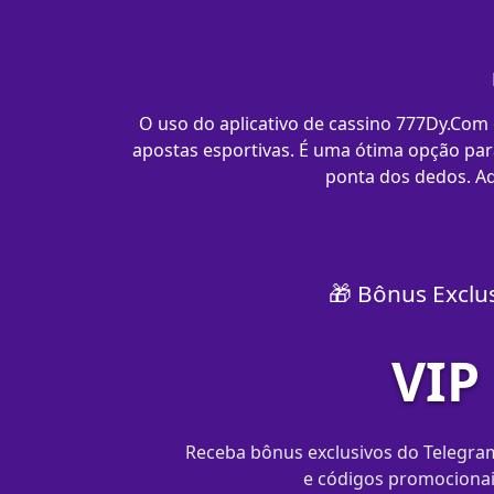
O uso do aplicativo de cassino 777Dy.Com 
apostas esportivas. É uma ótima opção par
ponta dos dedos. Aq
🎁 Bônus Exclu
VIP
Receba bônus exclusivos do Telegra
e códigos promocionai