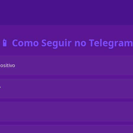
📱 Como Seguir no Telegram
ositivo
"