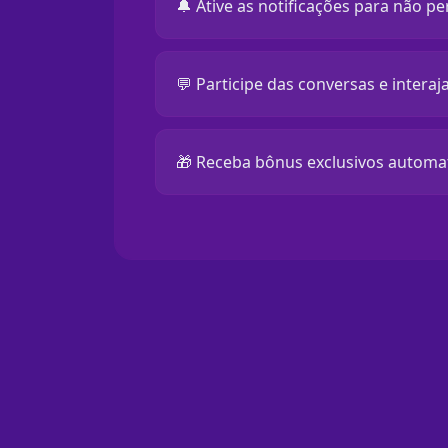
🔔 Ative as notificações para não p
💬 Participe das conversas e interaj
🎁 Receba bônus exclusivos autom