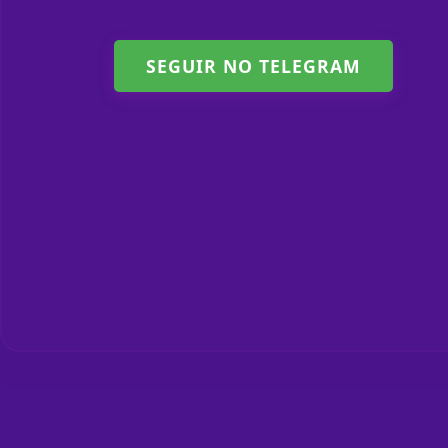
SEGUIR NO TELEGRAM