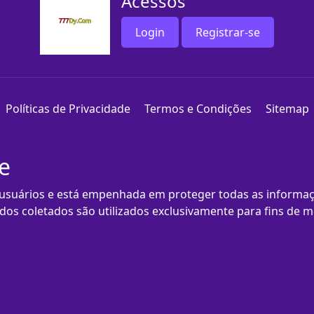
Acessos
Login
Registrar-se
Políticas de Privacidade
Termos e Condições
Sitemap
de
s usuários e está empenhada em proteger todas as informaç
os coletados são utilizados exclusivamente para fins de m