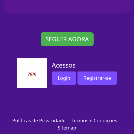
SEGUIR AGORA
Acessos
Login
Registrar-se
Políticas de Privacidade
Termos e Condições
Sitemap