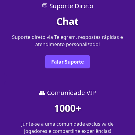
💬 Suporte Direto
Chat
Suporte direto via Telegram, respostas rápidas e
atendimento personalizado!
Falar Suporte
👥 Comunidade VIP
1000+
Junte-se a uma comunidade exclusiva de
jogadores e compartilhe experiências!