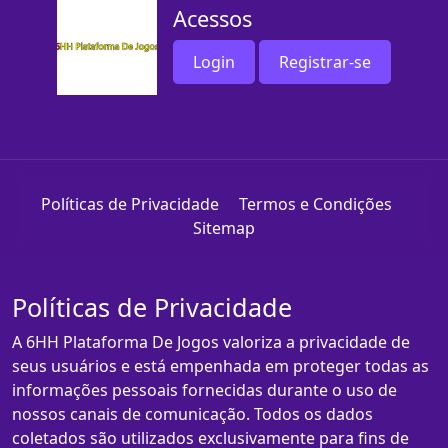
Acessos
Login
Registrar-se
Políticas de Privacidade
Termos e Condições
Sitemap
Políticas de Privacidade
A 6HH Plataforma De Jogos valoriza a privacidade de
seus usuários e está empenhada em proteger todas as
informações pessoais fornecidas durante o uso de
nossos canais de comunicação. Todos os dados
coletados são utilizados exclusivamente para fins de