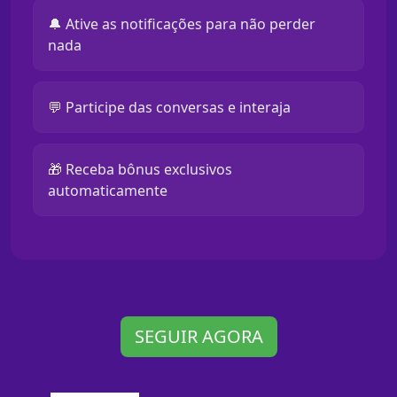
🔔 Ative as notificações para não perder
nada
💬 Participe das conversas e interaja
🎁 Receba bônus exclusivos
automaticamente
SEGUIR AGORA