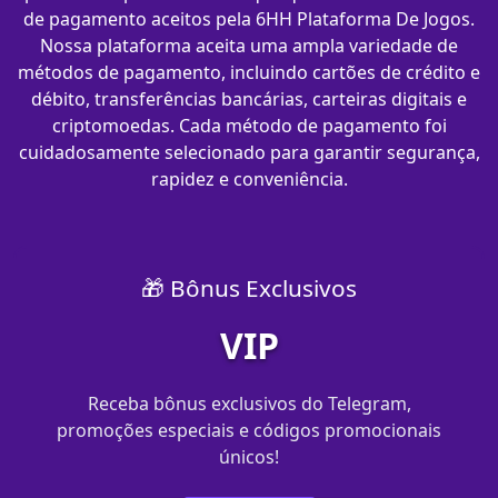
de pagamento aceitos pela 6HH Plataforma De Jogos.
Nossa plataforma aceita uma ampla variedade de
métodos de pagamento, incluindo cartões de crédito e
débito, transferências bancárias, carteiras digitais e
criptomoedas. Cada método de pagamento foi
cuidadosamente selecionado para garantir segurança,
rapidez e conveniência.
🎁 Bônus Exclusivos
VIP
Receba bônus exclusivos do Telegram,
promoções especiais e códigos promocionais
únicos!