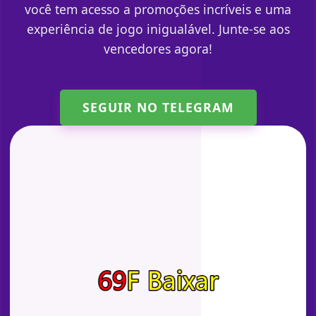
você tem acesso a promoções incríveis e uma
experiência de jogo inigualável. Junte-se aos
vencedores agora!
SEGUIR NO TELEGRAM