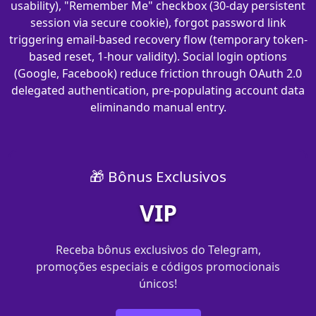
usability), "Remember Me" checkbox (30-day persistent
session via secure cookie), forgot password link
triggering email-based recovery flow (temporary token-
based reset, 1-hour validity). Social login options
(Google, Facebook) reduce friction through OAuth 2.0
delegated authentication, pre-populating account data
eliminando manual entry.
🎁 Bônus Exclusivos
VIP
Receba bônus exclusivos do Telegram,
promoções especiais e códigos promocionais
únicos!