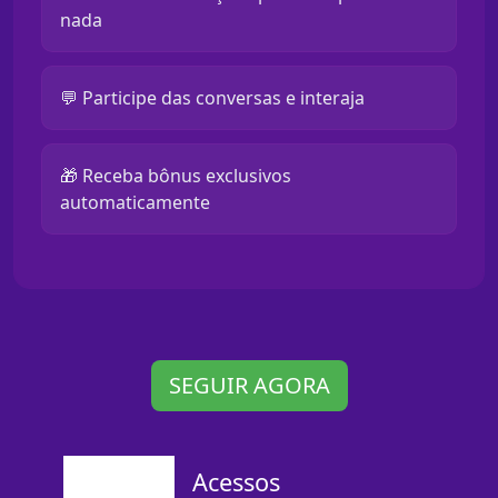
nada
💬 Participe das conversas e interaja
🎁 Receba bônus exclusivos
automaticamente
SEGUIR AGORA
Acessos