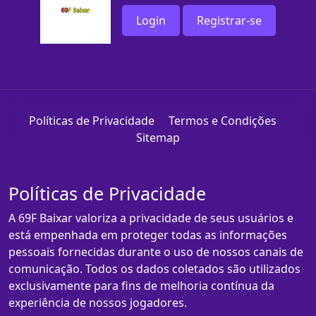
Login
Registrar-se
Políticas de Privacidade
Termos e Condições
Sitemap
Políticas de Privacidade
A 69F Baixar valoriza a privacidade de seus usuários e
está empenhada em proteger todas as informações
pessoais fornecidas durante o uso de nossos canais de
comunicação. Todos os dados coletados são utilizados
exclusivamente para fins de melhoria contínua da
experiência de nossos jogadores.