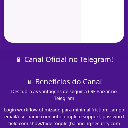
📱 Canal Oficial no Telegram!
📱 Benefícios do Canal
Descubra as vantagens de seguir a 69F Baixar no
Telegram
Login workflow otimizado para minimal friction: campo
email/username com autocomplete support, password
field com show/hide toggle (balancing security com