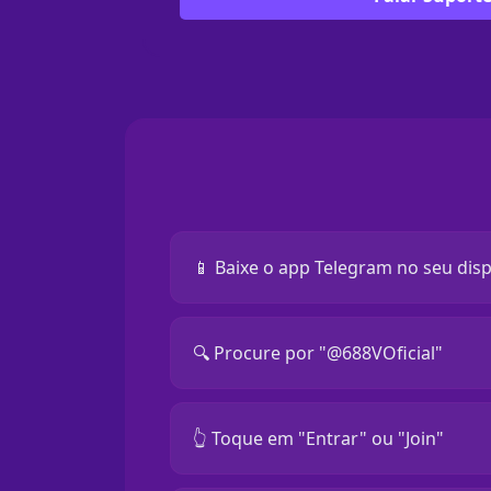
📱 Baixe o app Telegram no seu disp
🔍 Procure por "@688VOficial"
👆 Toque em "Entrar" ou "Join"