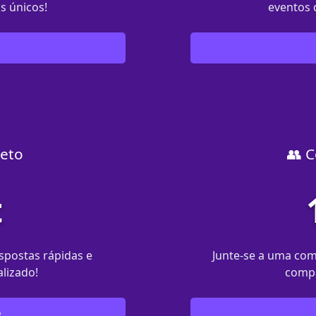
s únicos!
eventos 
reto
👥 
t
espostas rápidas e
Junte-se a uma com
lizado!
compa
e