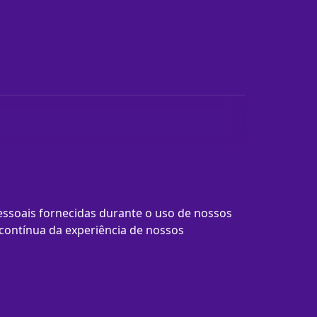
essoais fornecidas durante o uso de nossos
 contínua da experiência de nossos