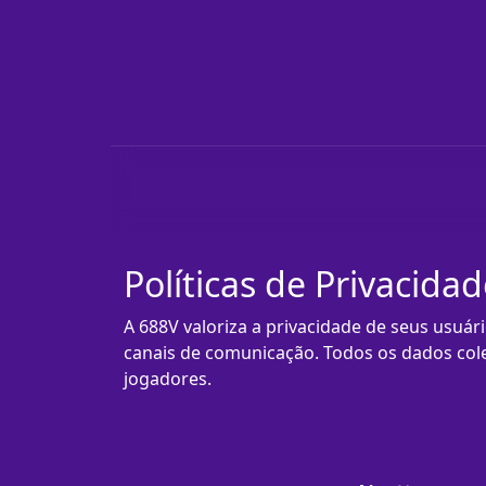
Políticas de Privacida
A 688V valoriza a privacidade de seus usuá
canais de comunicação. Todos os dados cole
jogadores.