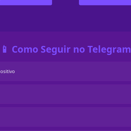
📱 Como Seguir no Telegram
ositivo