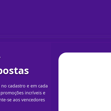
r
postas
 no cadastro e em cada
 promoções incríveis e
unte-se aos vencedores