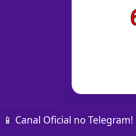
📱 Canal Oficial no Telegram!