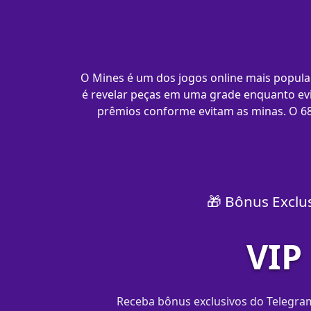
O Mines é um dos jogos online mais popular
é revelar peças em uma grade enquanto evit
prêmios conforme evitam as minas. O 6
🎁 Bônus Exclu
VIP
Receba bônus exclusivos do Telegra