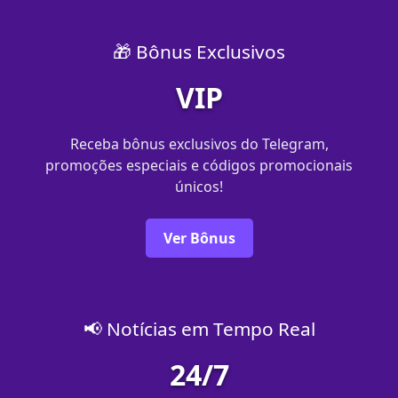
🎁 Bônus Exclusivos
VIP
Receba bônus exclusivos do Telegram,
promoções especiais e códigos promocionais
únicos!
Ver Bônus
📢 Notícias em Tempo Real
24/7