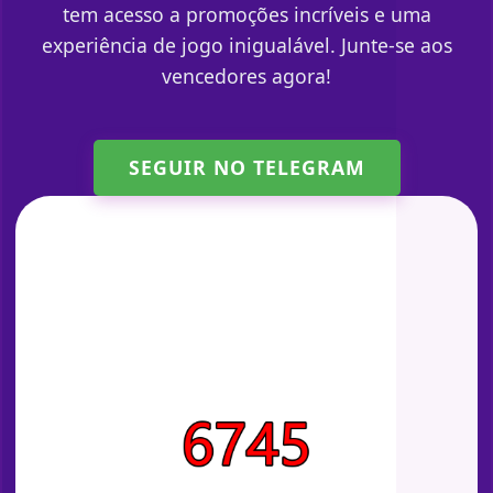
tem acesso a promoções incríveis e uma
experiência de jogo inigualável. Junte-se aos
vencedores agora!
SEGUIR NO TELEGRAM