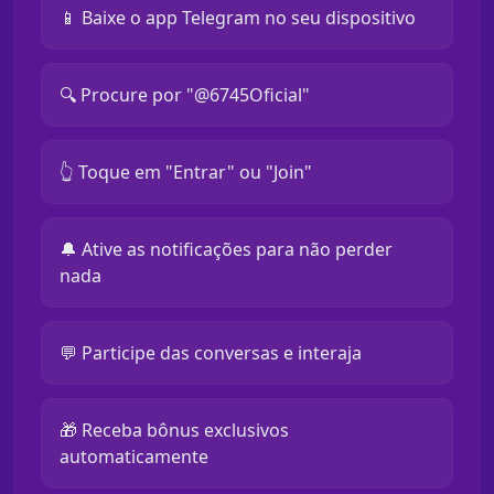
📱 Baixe o app Telegram no seu dispositivo
🔍 Procure por "@6745Oficial"
👆 Toque em "Entrar" ou "Join"
🔔 Ative as notificações para não perder
nada
💬 Participe das conversas e interaja
🎁 Receba bônus exclusivos
automaticamente