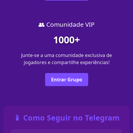
👥 Comunidade VIP
1000+
Junte-se a uma comunidade exclusiva de
jogadores e compartilhe experiências!
Entrar Grupo
📱 Como Seguir no Telegram