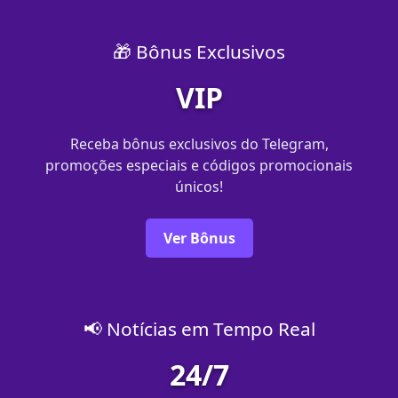
🎁 Bônus Exclusivos
VIP
Receba bônus exclusivos do Telegram,
promoções especiais e códigos promocionais
únicos!
Ver Bônus
📢 Notícias em Tempo Real
24/7