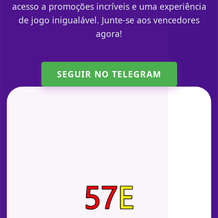
acesso a promoções incríveis e uma experiência
de jogo inigualável. Junte-se aos vencedores
agora!
SEGUIR NO TELEGRAM