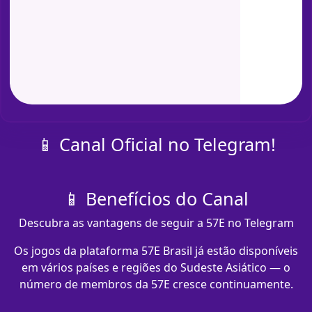
📱 Canal Oficial no Telegram!
📱 Benefícios do Canal
Descubra as vantagens de seguir a 57E no Telegram
Os jogos da plataforma 57E Brasil já estão disponíveis
em vários países e regiões do Sudeste Asiático — o
número de membros da 57E cresce continuamente.