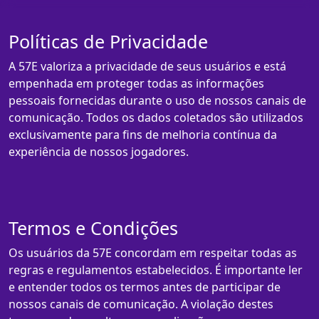
Políticas de Privacidade
A 57E valoriza a privacidade de seus usuários e está
empenhada em proteger todas as informações
pessoais fornecidas durante o uso de nossos canais de
comunicação. Todos os dados coletados são utilizados
exclusivamente para fins de melhoria contínua da
experiência de nossos jogadores.
Termos e Condições
Os usuários da 57E concordam em respeitar todas as
regras e regulamentos estabelecidos. É importante ler
e entender todos os termos antes de participar de
nossos canais de comunicação. A violação destes