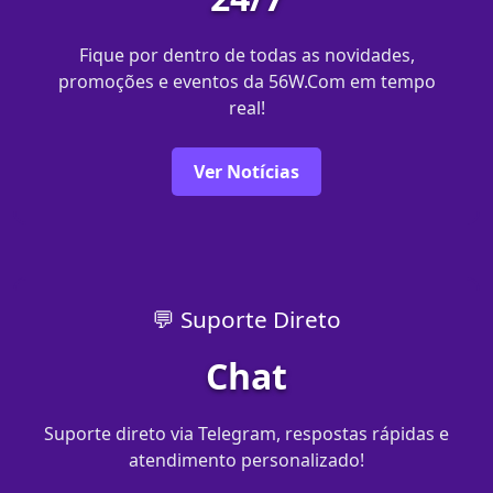
Fique por dentro de todas as novidades,
promoções e eventos da 56W.Com em tempo
real!
Ver Notícias
💬 Suporte Direto
Chat
Suporte direto via Telegram, respostas rápidas e
atendimento personalizado!