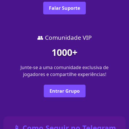
Falar Suporte
👥 Comunidade VIP
1000+
Junte-se a uma comunidade exclusiva de
jogadores e compartilhe experiências!
Entrar Grupo
📱 Como Seguir no Telegram