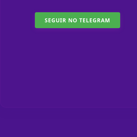
SEGUIR NO TELEGRAM