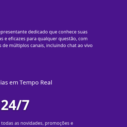
epresentante dedicado que conhece suas
das e eficazes para qualquer questão, com
de múltiplos canais, incluindo chat ao vivo
cias em Tempo Real
24/7
e todas as novidades, promoções e