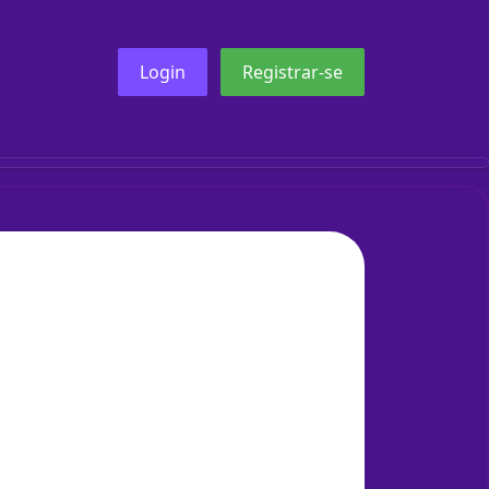
Login
Registrar-se