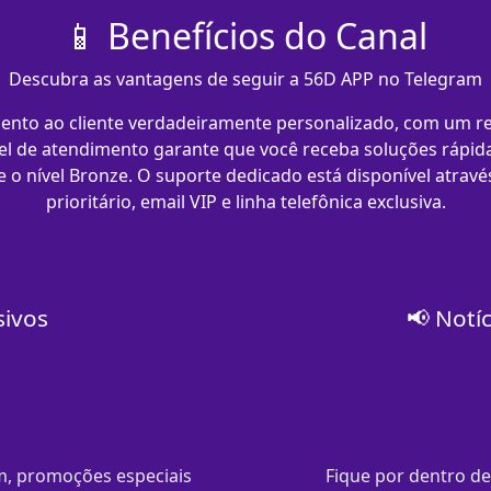
📱 Benefícios do Canal
Descubra as vantagens de seguir a 56D APP no Telegram
mento ao cliente verdadeiramente personalizado, com um r
ível de atendimento garante que você receba soluções rápi
o nível Bronze. O suporte dedicado está disponível através 
prioritário, email VIP e linha telefônica exclusiva.
sivos
📢 Notí
m, promoções especiais
Fique por dentro d