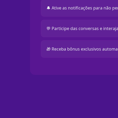
🔔 Ative as notificações para não p
💬 Participe das conversas e interaj
🎁 Receba bônus exclusivos autom