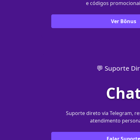
e códigos promocionai
Ver Bônus
💬 Suporte Di
Cha
Suporte direto via Telegram, r
atendimento persona
Falar Suport