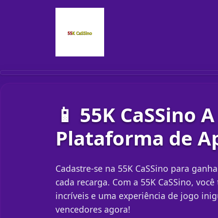
📱 55K CaSSino A
Plataforma de A
Cadastre-se na 55K CaSSino para ganha
cada recarga. Com a 55K CaSSino, você
incríveis e uma experiência de jogo inig
vencedores agora!