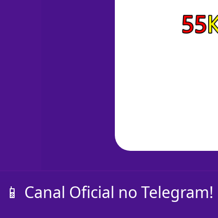
📱 Canal Oficial no Telegram!