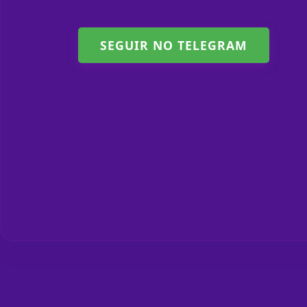
SEGUIR NO TELEGRAM