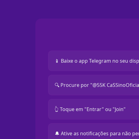
📱 Baixe o app Telegram no seu disp
🔍 Procure por "@55K CaSSinoOficia
👆 Toque em "Entrar" ou "Join"
🔔 Ative as notificações para não p