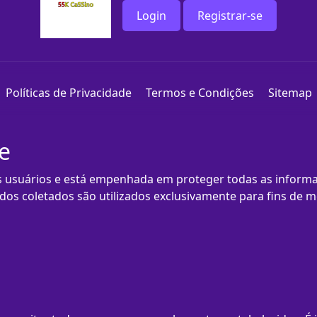
Login
Registrar-se
Políticas de Privacidade
Termos e Condições
Sitemap
de
us usuários e está empenhada em proteger todas as inform
os coletados são utilizados exclusivamente para fins de m