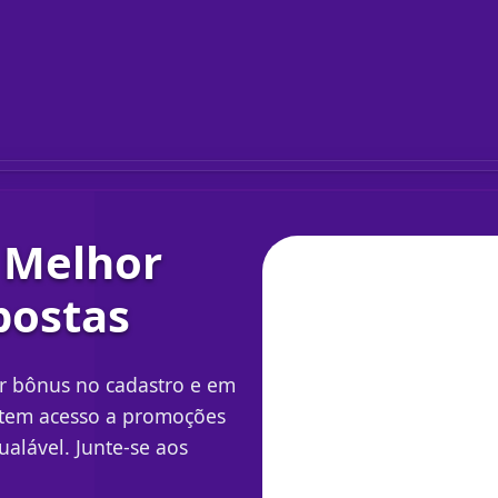
 Melhor
postas
r bônus no cadastro e em
 tem acesso a promoções
ualável. Junte-se aos