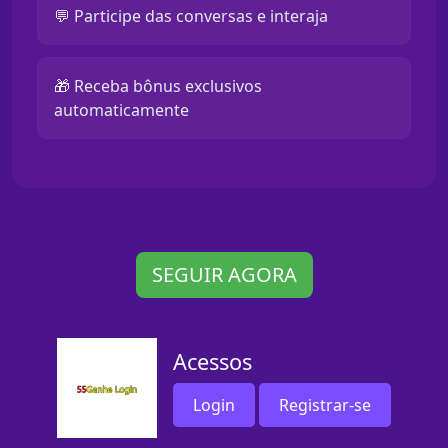
💬 Participe das conversas e interaja
🎁 Receba bônus exclusivos
automaticamente
SEGUIR AGORA
Acessos
Login
Registrar-se