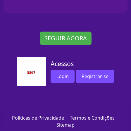
SEGUIR AGORA
Acessos
Login
Registrar-se
Políticas de Privacidade
Termos e Condições
Sitemap