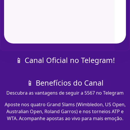
📱 Canal Oficial no Telegram!
📱 Benefícios do Canal
Descubra as vantagens de seguir a 5567 no Telegram
Aposte nos quatro Grand Slams (Wimbledon, US Open,
Australian Open, Roland Garros) e nos torneios ATP e
WTA. Acompanhe apostas ao vivo para mais emoção.