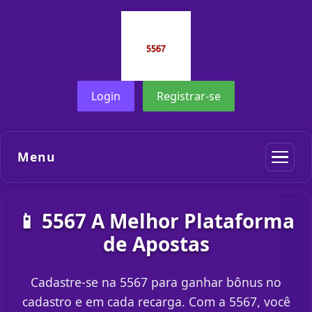
Login
Registrar-se
Menu
📱 5567 A Melhor Plataforma
de Apostas
Cadastre-se na 5567 para ganhar bônus no
cadastro e em cada recarga. Com a 5567, você