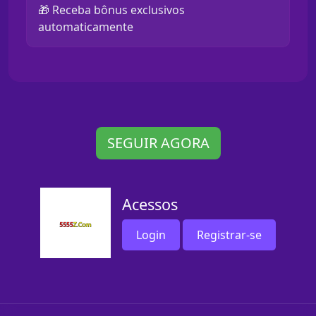
🎁 Receba bônus exclusivos
automaticamente
SEGUIR AGORA
Acessos
Login
Registrar-se