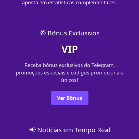
aposta em estatísticas complementares.
🎁 Bônus Exclusivos
VIP
Receba bônus exclusivos do Telegram,
promoções especiais e códigos promocionais
únicos!
Ver Bônus
📢 Notícias em Tempo Real