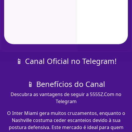
📱 Canal Oficial no Telegram!
📱 Benefícios do Canal
Descubra as vantagens de seguir a 5555Z.Com no
Telegram
O Inter Miami gera muitos cruzamentos, enquanto o
Nashville costuma ceder escanteios devido à sua
postura defensiva. Este mercado é ideal para quem