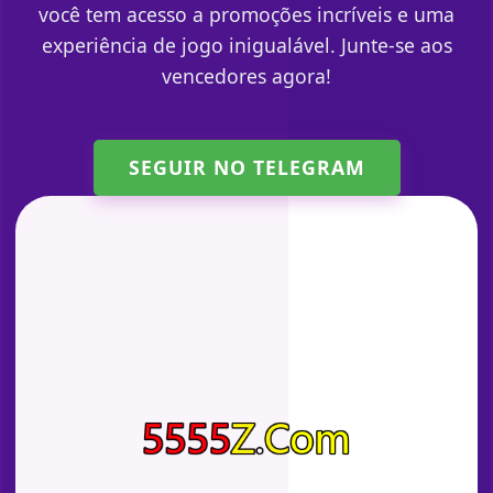
você tem acesso a promoções incríveis e uma
experiência de jogo inigualável. Junte-se aos
vencedores agora!
SEGUIR NO TELEGRAM