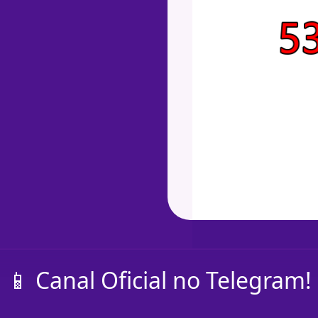
📱 Canal Oficial no Telegram!