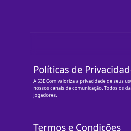
Políticas de Privacida
A 53E.Com valoriza a privacidade de seus u
nossos canais de comunicação. Todos os dad
jogadores.
Termos e Condições