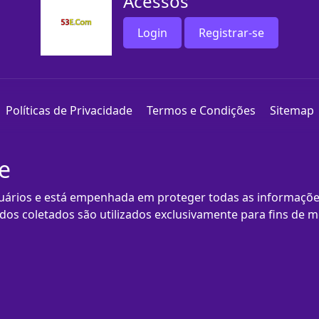
Acessos
Login
Registrar-se
Políticas de Privacidade
Termos e Condições
Sitemap
de
suários e está empenhada em proteger todas as informaçõe
os coletados são utilizados exclusivamente para fins de m