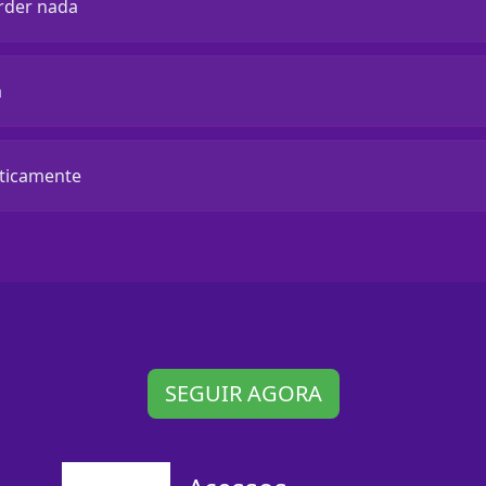
erder nada
a
aticamente
SEGUIR AGORA