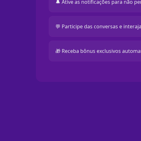
🔔 Ative as notificações para não p
💬 Participe das conversas e interaj
🎁 Receba bônus exclusivos autom