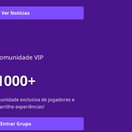
Ver Notícias
Comunidade VIP
1000+
unidade exclusiva de jogadores e
rtilhe experiências!
Entrar Grupo