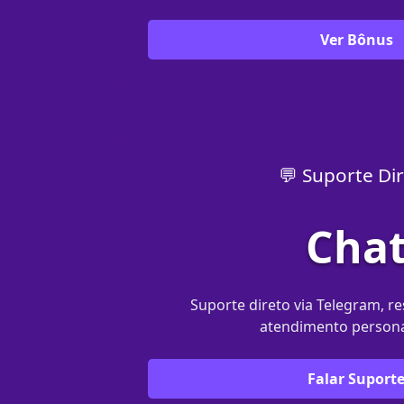
Ver Bônus
💬 Suporte Di
Cha
Suporte direto via Telegram, r
atendimento persona
Falar Suport