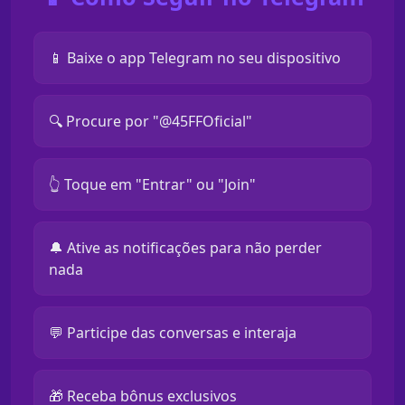
📱 Baixe o app Telegram no seu dispositivo
🔍 Procure por "@45FFOficial"
👆 Toque em "Entrar" ou "Join"
🔔 Ative as notificações para não perder
nada
💬 Participe das conversas e interaja
🎁 Receba bônus exclusivos