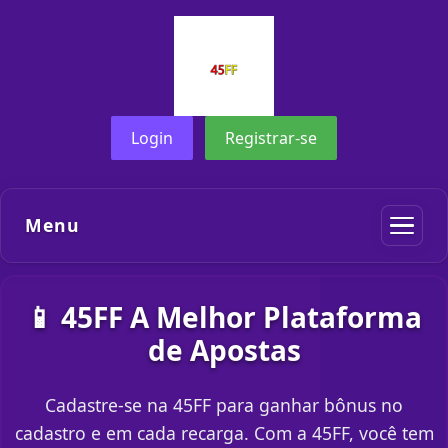
Login
Registrar-se
Menu
📱 45FF A Melhor Plataforma
de Apostas
Cadastre-se na 45FF para ganhar bônus no
cadastro e em cada recarga. Com a 45FF, você tem