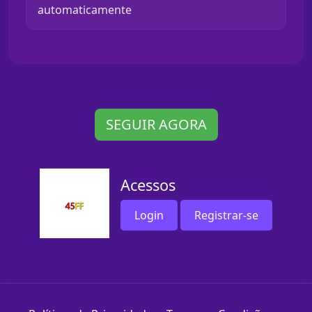
automaticamente
SEGUIR AGORA
Acessos
Login
Registrar-se