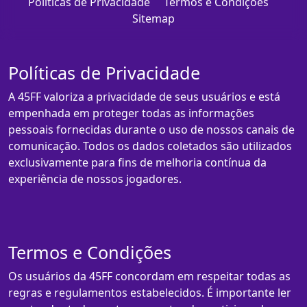
Políticas de Privacidade
Termos e Condições
Sitemap
Políticas de Privacidade
A 45FF valoriza a privacidade de seus usuários e está
empenhada em proteger todas as informações
pessoais fornecidas durante o uso de nossos canais de
comunicação. Todos os dados coletados são utilizados
exclusivamente para fins de melhoria contínua da
experiência de nossos jogadores.
Termos e Condições
Os usuários da 45FF concordam em respeitar todas as
regras e regulamentos estabelecidos. É importante ler