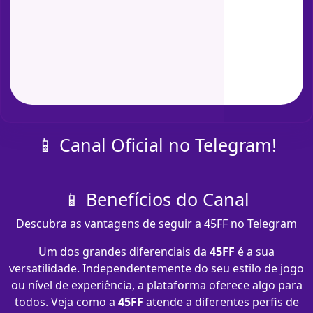
📱 Canal Oficial no Telegram!
📱 Benefícios do Canal
Descubra as vantagens de seguir a 45FF no Telegram
Um dos grandes diferenciais da
45FF
é a sua
versatilidade. Independentemente do seu estilo de jogo
ou nível de experiência, a plataforma oferece algo para
todos. Veja como a
45FF
atende a diferentes perfis de