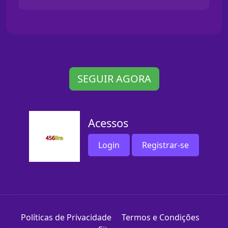
SEGUIR AGORA
Acessos
Login
Registrar-se
Políticas de Privacidade
Termos e Condições