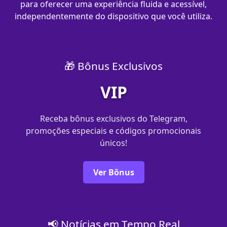
para oferecer uma experiência fluida e acessível,
independentemente do dispositivo que você utiliza.
🎁 Bônus Exclusivos
VIP
Receba bônus exclusivos do Telegram,
promoções especiais e códigos promocionais
únicos!
Ver Bônus
📢 Notícias em Tempo Real