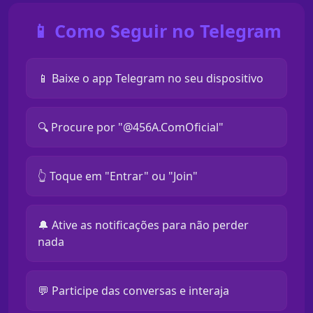
📱 Como Seguir no Telegram
📱 Baixe o app Telegram no seu dispositivo
🔍 Procure por "@456A.ComOficial"
👆 Toque em "Entrar" ou "Join"
🔔 Ative as notificações para não perder
nada
💬 Participe das conversas e interaja