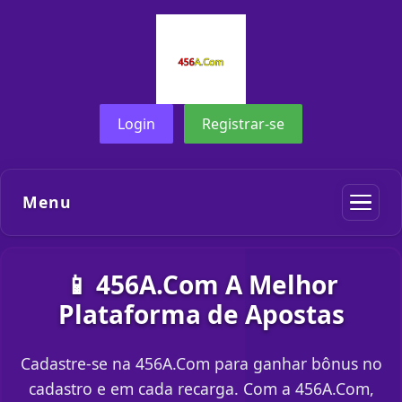
Login
Registrar-se
Menu
📱 456A.Com A Melhor
Plataforma de Apostas
Cadastre-se na 456A.Com para ganhar bônus no
cadastro e em cada recarga. Com a 456A.Com,