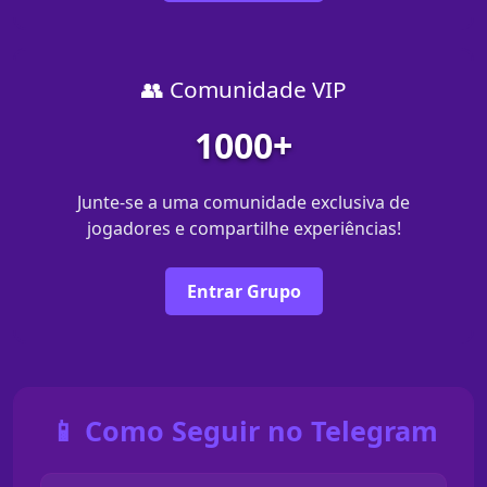
👥 Comunidade VIP
1000+
Junte-se a uma comunidade exclusiva de
jogadores e compartilhe experiências!
Entrar Grupo
📱 Como Seguir no Telegram