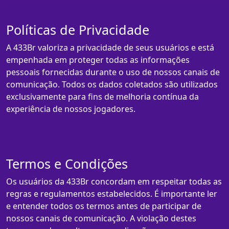
Políticas de Privacidade
A 433Br valoriza a privacidade de seus usuários e está
empenhada em proteger todas as informações
pessoais fornecidas durante o uso de nossos canais de
comunicação. Todos os dados coletados são utilizados
exclusivamente para fins de melhoria contínua da
experiência de nossos jogadores.
Termos e Condições
Os usuários da 433Br concordam em respeitar todas as
regras e regulamentos estabelecidos. É importante ler
e entender todos os termos antes de participar de
nossos canais de comunicação. A violação destes