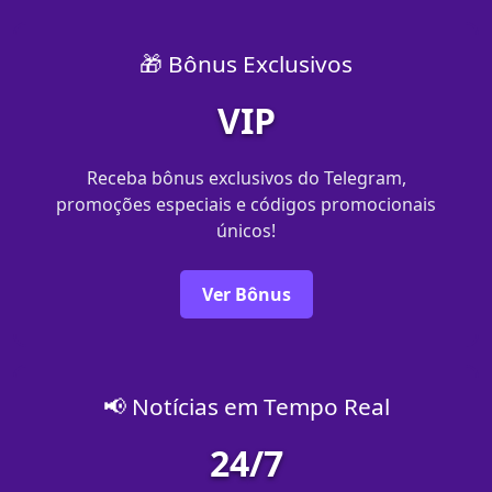
🎁 Bônus Exclusivos
VIP
Receba bônus exclusivos do Telegram,
promoções especiais e códigos promocionais
únicos!
Ver Bônus
📢 Notícias em Tempo Real
24/7