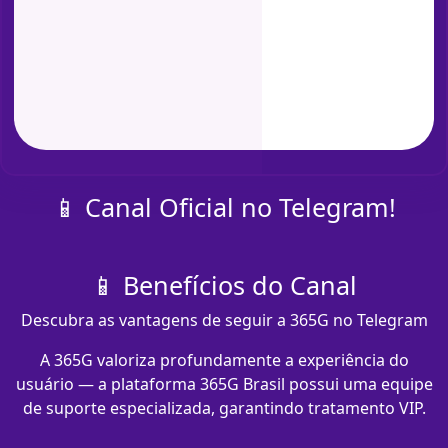
📱 Canal Oficial no Telegram!
📱 Benefícios do Canal
Descubra as vantagens de seguir a 365G no Telegram
A 365G valoriza profundamente a experiência do
usuário — a plataforma 365G Brasil possui uma equipe
de suporte especializada, garantindo tratamento VIP.