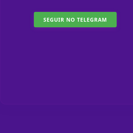
SEGUIR NO TELEGRAM