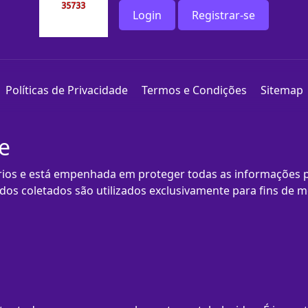
Login
Registrar-se
Políticas de Privacidade
Termos e Condições
Sitemap
de
ários e está empenhada em proteger todas as informações 
os coletados são utilizados exclusivamente para fins de m