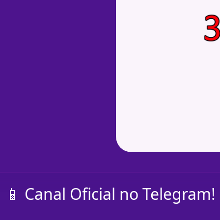
📱 Canal Oficial no Telegram!