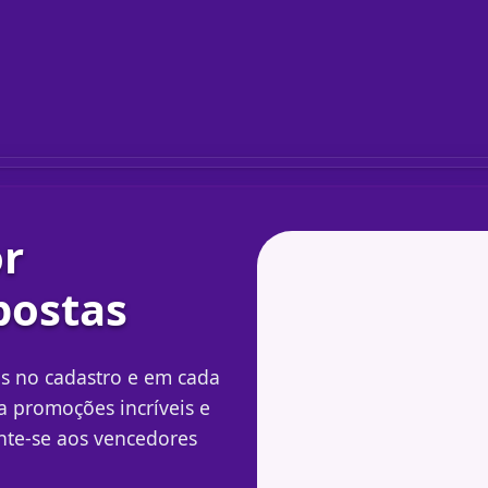
or
postas
s no cadastro e em cada
a promoções incríveis e
unte-se aos vencedores