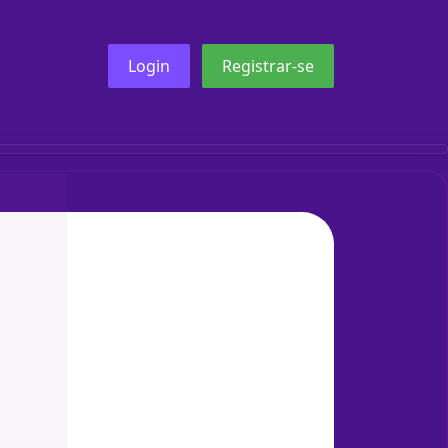
Login
Registrar-se