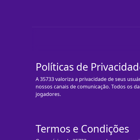
Políticas de Privacida
A 35733 valoriza a privacidade de seus usu
nossos canais de comunicação. Todos os dad
jogadores.
Termos e Condições