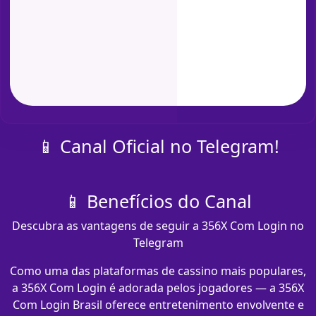
📱 Canal Oficial no Telegram!
📱 Benefícios do Canal
Descubra as vantagens de seguir a 356X Com Login no
Telegram
Como uma das plataformas de cassino mais populares,
a 356X Com Login é adorada pelos jogadores — a 356X
Com Login Brasil oferece entretenimento envolvente e