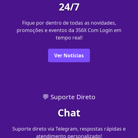
24/7
Fique por dentro de todas as novidades,
promoções e eventos da 356X Com Login em
tempo real!
Ver Notícias
💬 Suporte Direto
Chat
Suporte direto via Telegram, respostas rápidas e
atendimento personalizado!