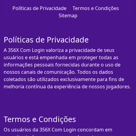
Políticas de Privacidade
Termos e Condições
Sitemap
Políticas de Privacidade
A 356X Com Login valoriza a privacidade de seus
usuários e está empenhada em proteger todas as
informações pessoais fornecidas durante o uso de
nossos canais de comunicação. Todos os dados
coletados são utilizados exclusivamente para fins de
melhoria contínua da experiência de nossos jogadores.
Termos e Condições
Os usuários da 356X Com Login concordam em