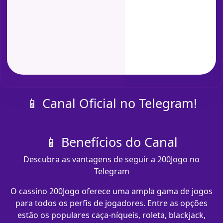
📱 Canal Oficial no Telegram!
📱 Benefícios do Canal
Descubra as vantagens de seguir a 200Jogo no
Telegram
O cassino 200Jogo oferece uma ampla gama de jogos
para todos os perfis de jogadores. Entre as opções
estão os populares caça-níqueis, roleta, blackjack,