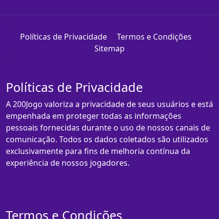
Políticas de Privacidade
Termos e Condições
Sitemap
Políticas de Privacidade
A 200Jogo valoriza a privacidade de seus usuários e está
empenhada em proteger todas as informações
pessoais fornecidas durante o uso de nossos canais de
comunicação. Todos os dados coletados são utilizados
exclusivamente para fins de melhoria contínua da
experiência de nossos jogadores.
Termos e Condições