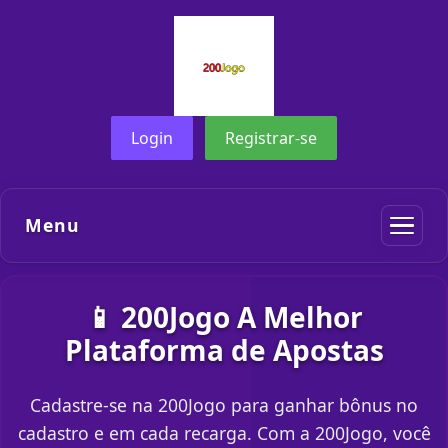
Login
Registrar-se
Menu
📱 200Jogo A Melhor
Plataforma de Apostas
Cadastre-se na 200Jogo para ganhar bônus no
cadastro e em cada recarga. Com a 200Jogo, você