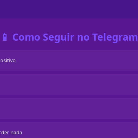
📱 Como Seguir no Telegram
ositivo
erder nada