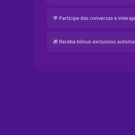
💬 Participe das conversas e interaj
🎁 Receba bônus exclusivos autom