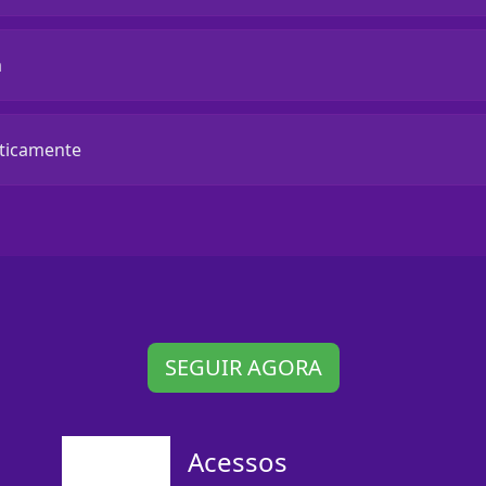
a
aticamente
SEGUIR AGORA
Acessos