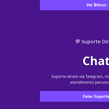
Ver Bônus
💬 Suporte Di
Cha
Suporte direto via Telegram, r
atendimento persona
Falar Suport