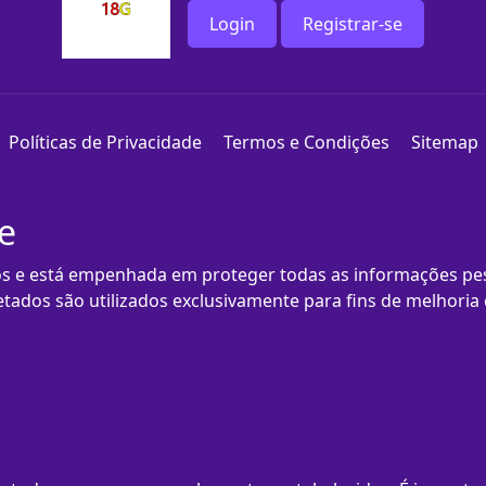
Login
Registrar-se
Políticas de Privacidade
Termos e Condições
Sitemap
de
ios e está empenhada em proteger todas as informações pe
tados são utilizados exclusivamente para fins de melhoria