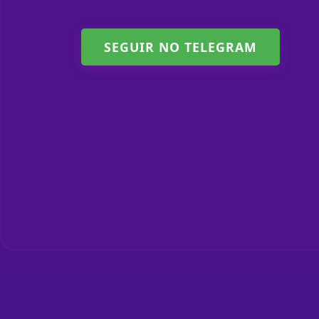
SEGUIR NO TELEGRAM