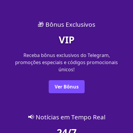
🎁 Bônus Exclusivos
VIP
Receba bônus exclusivos do Telegram,
promoções especiais e códigos promocionais
únicos!
Ver Bônus
📢 Notícias em Tempo Real
24/7