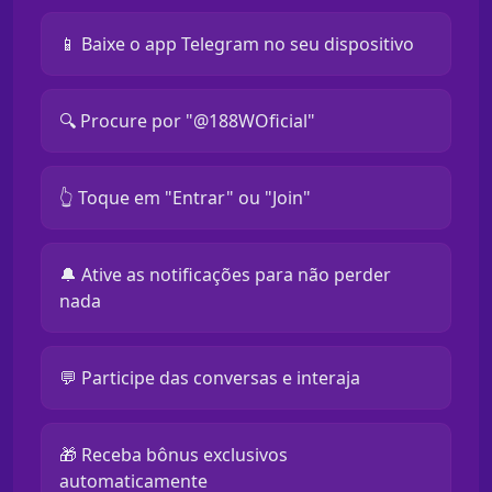
📱 Baixe o app Telegram no seu dispositivo
🔍 Procure por "@188WOficial"
👆 Toque em "Entrar" ou "Join"
🔔 Ative as notificações para não perder
nada
💬 Participe das conversas e interaja
🎁 Receba bônus exclusivos
automaticamente