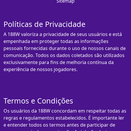
Sitemap
Políticas de Privacidade
A 188W valoriza a privacidade de seus usuários e está
empenhada em proteger todas as informações
pessoais fornecidas durante o uso de nossos canais de
comunicação. Todos os dados coletados são utilizados
exclusivamente para fins de melhoria contínua da
experiência de nossos jogadores.
Termos e Condições
Os usuários da 188W concordam em respeitar todas as
regras e regulamentos estabelecidos. É importante ler
e entender todos os termos antes de participar de