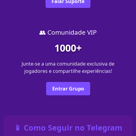
Falar Suporte
👥 Comunidade VIP
1000+
Junte-se a uma comunidade exclusiva de
jogadores e compartilhe experiências!
Entrar Grupo
📱 Como Seguir no Telegram