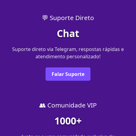
💬 Suporte Direto
Chat
Suporte direto via Telegram, respostas rápidas e
atendimento personalizado!
Falar Suporte
👥 Comunidade VIP
1000+