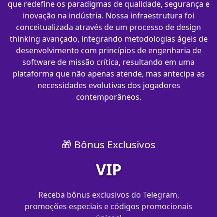
que redefine os paradigmas de qualidade, segurança e
inovação na indústria. Nossa infraestrutura foi
conceitualizada através de um processo de design
thinking avançado, integrando metodologias ágeis de
desenvolvimento com princípios de engenharia de
software de missão crítica, resultando em uma
plataforma que não apenas atende, mas antecipa as
necessidades evolutivas dos jogadores
contemporâneos.
🎁 Bônus Exclusivos
VIP
Receba bônus exclusivos do Telegram,
promoções especiais e códigos promocionais