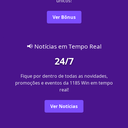
únicos!
Ver Bônus
📢 Notícias em Tempo Real
24/7
Fique por dentro de todas as novidades,
promoções e eventos da 1185 Win em tempo
real!
Ver Notícias